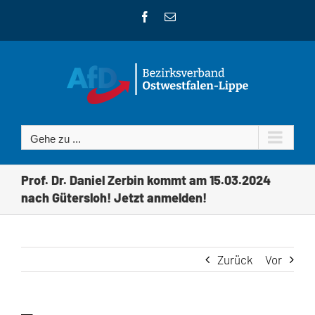
Zum
Facebook
E-
Inhalt
Mail
springen
Gehe zu ...
Prof. Dr. Daniel Zerbin kommt am 15.03.2024
nach Gütersloh! Jetzt anmelden!
Zurück
Vor