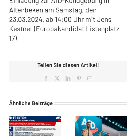
Einladung zur AfD-Kundgebung in
Altenbeken am Samstag, den
23.03.2024, ab 14:00 Uhr mit Jens
Kestner (Europakandidat Listenplatz
17)
Teilen Sie diesen Artikel!
Facebook
X
LinkedIn
Pinterest
E-
Mail
Ähnliche Beiträge