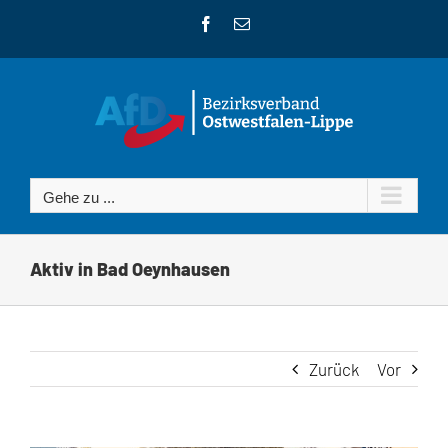
Zum
Facebook
E-
Inhalt
Mail
springen
Gehe zu ...
Aktiv in Bad Oeynhausen
Zurück
Vor