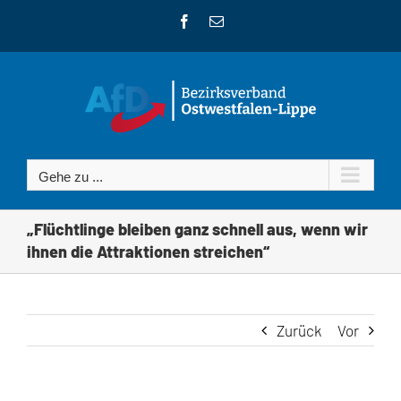
Zum
Facebook
E-
Inhalt
Mail
springen
Gehe zu ...
„Flüchtlinge bleiben ganz schnell aus, wenn wir
ihnen die Attraktionen streichen“
Zurück
Vor