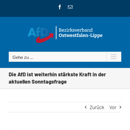
Zum
Facebook
E-
Inhalt
Mail
springen
Gehe zu ...
Die AfD ist weiterhin stärkste Kraft in der
aktuellen Sonntagsfrage
Zurück
Vor