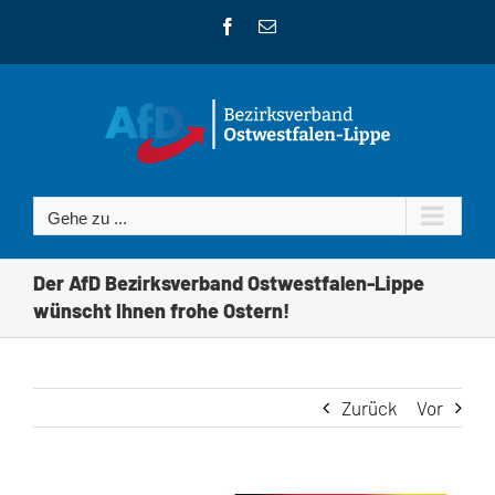
Zum
Facebook
E-
Inhalt
Mail
springen
Gehe zu ...
Der AfD Bezirksverband Ostwestfalen-Lippe
wünscht Ihnen frohe Ostern!
Zurück
Vor