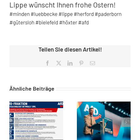
Lippe wünscht Ihnen frohe Ostern!
#minden #luebbecke #lippe #herford #paderborn
#gütersloh #bielefeld #höxter #afd
Teilen Sie diesen Artikel!
Facebook
X
LinkedIn
Pinterest
E-
Mail
Ähnliche Beiträge