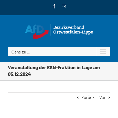
Zum
Facebook
E-
Inhalt
Mail
springen
Gehe zu ...
Veranstaltung der ESN-Fraktion in Lage am
05.12.2024
Zurück
Vor