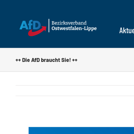
Zum
Inhalt
springen
Aktue
++ Die AfD braucht Sie! ++
Zeige
grösseres
Bild