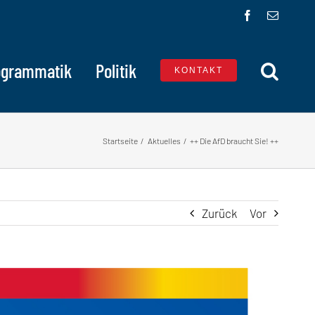
Facebook
E-
Mail
ogrammatik
Politik
KONTAKT
Startseite
Aktuelles
++ Die AfD braucht Sie! ++
Zurück
Vor