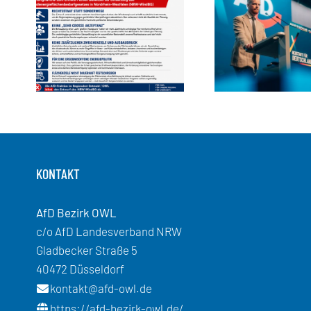
KONTAKT
AfD Bezirk OWL
c/o AfD Landesverband NRW
Gladbecker Straße 5
40472 Düsseldorf
kontakt@afd-owl.de
https://afd-bezirk-owl.de/