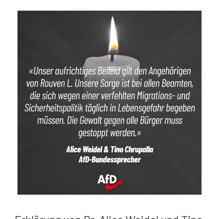
Zeige
grösseres
Bild