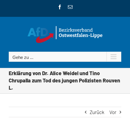
Zum
Facebook
E-
Inhalt
Mail
springen
Gehe zu ...
Erklärung von Dr. Alice Weidel und Tino
Chrupalla zum Tod des jungen Polizisten Rouven
L.
Zurück
Vor