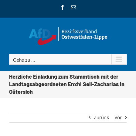
Zum
Facebook
E-
Inhalt
Mail
springen
Gehe zu ...
Herzliche Einladung zum Stammtisch mit der
Landtagsabgeordneten Enxhi Seli-Zacharias in
Gütersloh
Zurück
Vor