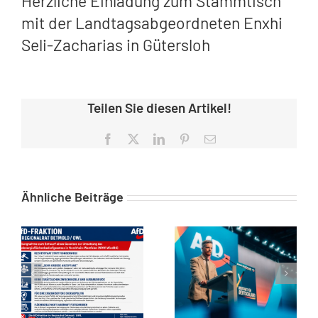
Herzliche Einladung zum Stammtisch
mit der Landtagsabgeordneten Enxhi
Seli-Zacharias in Gütersloh
Teilen Sie diesen Artikel!
Facebook
X
LinkedIn
Pinterest
E-
Mail
Ähnliche Beiträge