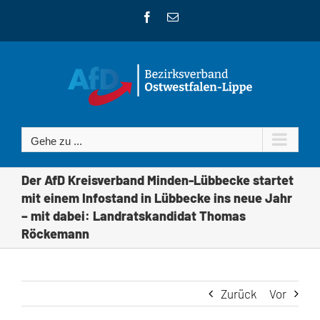
Zum
Facebook
E-
Inhalt
Mail
springen
Gehe zu ...
Der AfD Kreisverband Minden-Lübbecke startet
mit einem Infostand in Lübbecke ins neue Jahr
– mit dabei: Landratskandidat Thomas
Röckemann
Zurück
Vor