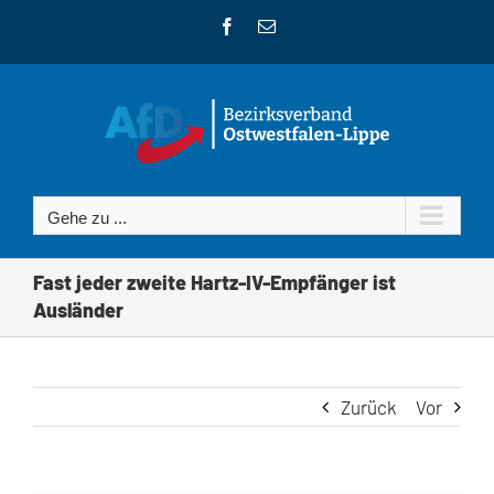
Zum
Facebook
E-
Inhalt
Mail
springen
Gehe zu ...
Fast jeder zweite Hartz-IV-Empfänger ist
Ausländer
Zurück
Vor