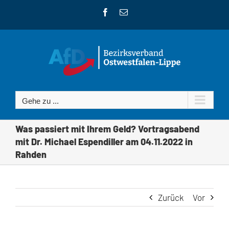
Zum
Facebook
E-
Inhalt
Mail
springen
Gehe zu ...
Was passiert mit Ihrem Geld? Vortragsabend
mit Dr. Michael Espendiller am 04.11.2022 in
Rahden
Zurück
Vor