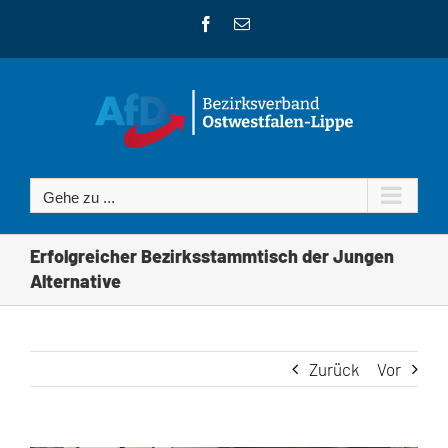
Zum
Facebook
E-
Inhalt
Mail
springen
Gehe zu ...
Erfolgreicher Bezirksstammtisch der Jungen
Alternative
Zurück
Vor