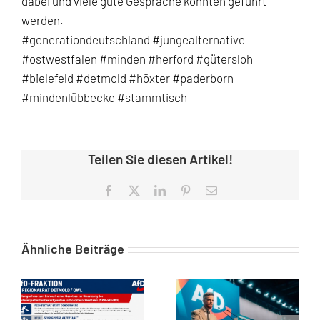
dabei und viele gute Gespräche konnten geführt
werden.
#generationdeutschland
#jungealternative
#ostwestfalen
#minden
#herford
#gütersloh
#bielefeld
#detmold
#höxter
#paderborn
#mindenlübbecke
#stammtisch
Teilen Sie diesen Artikel!
Facebook
X
LinkedIn
Pinterest
E-
Mail
Ähnliche Beiträge