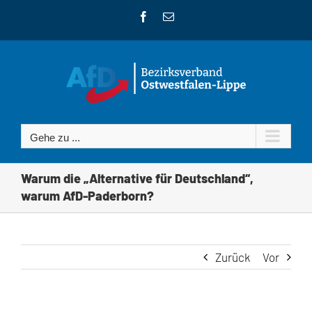
Zum
Facebook
E-
Inhalt
Mail
springen
Gehe zu ...
Warum die „Alternative für Deutschland“,
warum AfD-Paderborn?
Zurück
Vor