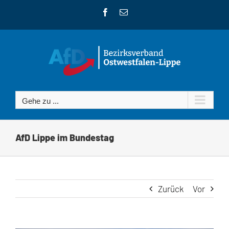
Zum
Facebook
E-
Inhalt
Mail
springen
Gehe zu ...
AfD Lippe im Bundestag
Zurück
Vor