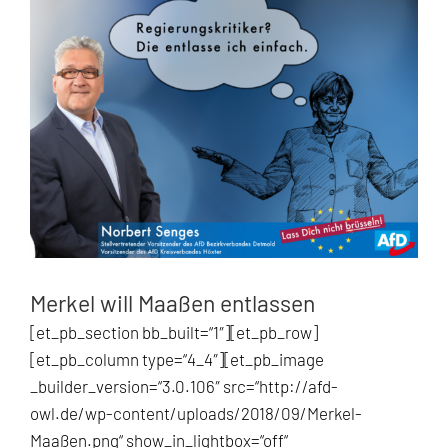
Zeige
grösseres
Bild
Merkel will Maaßen entlassen
[et_pb_section bb_built=“1″][et_pb_row]
[et_pb_column type=“4_4″][et_pb_image
_builder_version=“3.0.106″ src=“http://afd-
owl.de/wp-content/uploads/2018/09/Merkel-
Maaßen.png“ show_in_lightbox=“off“