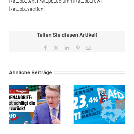
[/et_pb_text][/et_pb_column][/et_pb_row]
[/et_pb_section]
Teilen Sie diesen Artikel!
Facebook
X
LinkedIn
Pinterest
E-
Mail
Ähnliche Beiträge