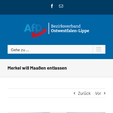
Zum
Facebook
E-
Inhalt
Mail
springen
Gehe zu ...
Merkel will Maaßen entlassen
Zurück
Vor