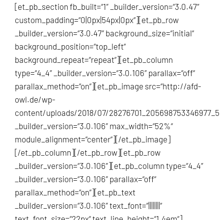
[et_pb_section fb_built=“1″ _builder_version=“3.0.47″
custom_padding=“0|0px|54px|0px“][et_pb_row
_builder_version=“3.0.47″ background_size=“initial“
background_position=“top_left“
background_repeat=“repeat“][et_pb_column
type=“4_4″ _builder_version=“3.0.106″ parallax=“off“
parallax_method=“on“][et_pb_image src=“http://afd-
owl.de/wp-
content/uploads/2018/07/28276701_205698753346977_5
_builder_version=“3.0.106″ max_width=“52%“
module_alignment=“center“][/et_pb_image]
[/et_pb_column][/et_pb_row][et_pb_row
_builder_version=“3.0.106″][et_pb_column type=“4_4″
_builder_version=“3.0.106″ parallax=“off“
parallax_method=“on“][et_pb_text
_builder_version=“3.0.106″ text_font=“||||||||“
text_font_size=“22px“ text_line_height=“1.4em“]