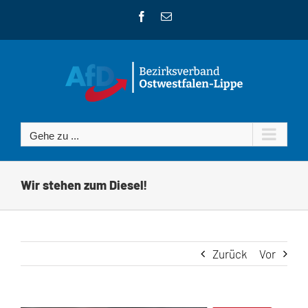
Zum
Facebook
E-
Inhalt
Mail
springen
Gehe zu ...
Wir stehen zum Diesel!
Zurück
Vor