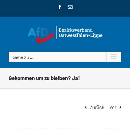
Zum
Facebook
E-
Inhalt
Mail
springen
Gehe zu ...
Gekommen um zu bleiben? Ja!
Zurück
Vor