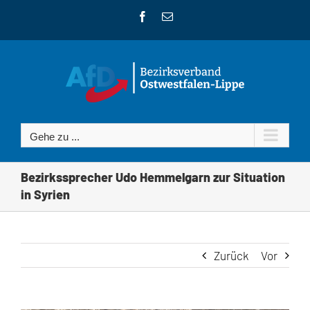
Zum
Facebook
E-
Inhalt
Mail
springen
Gehe zu ...
Bezirkssprecher Udo Hemmelgarn zur Situation
in Syrien
Zurück
Vor