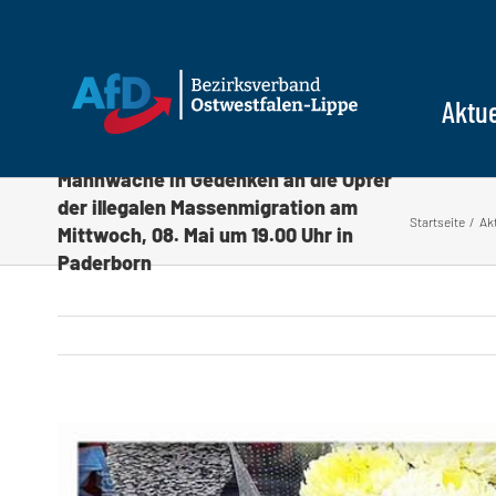
Zum
Inhalt
springen
Aktue
Mahnwache in Gedenken an die Opfer
der illegalen Massenmigration am
Startseite
Ak
Mittwoch, 08. Mai um 19.00 Uhr in
Paderborn
Zeige
grösseres
Bild