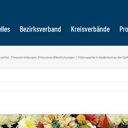
lles
Bezirksverband
Kreisverbände
Pr
tuelles
Pressemeldungen
Presseveröffentlichungen
Mahnwache in Gedenken an die Opfe