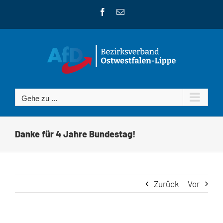
Zum
Facebook
E-
Inhalt
Mail
springen
Gehe zu ...
Danke für 4 Jahre Bundestag!
Zurück
Vor